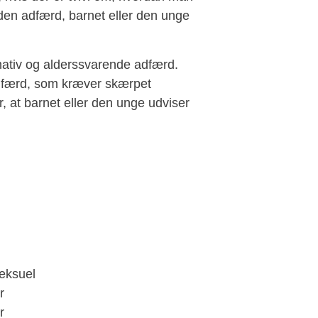
 den adfærd, barnet eller den unge
rmativ og alderssvarende adfærd.
adfærd, som kræver skærpet
 at barnet eller den unge udviser
seksuel
r
r