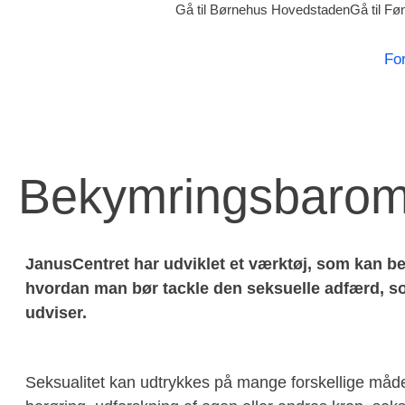
Gå til Børnehus Hovedstaden
Gå til F
Fo
Bekymrings­barom
JanusCentret har udviklet et værktøj, som kan ben
hvordan man bør tackle den seksuelle adfærd, s
udviser.
Seksualitet kan udtrykkes på mange forskellige måd