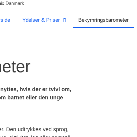
ønix Danmark
rside
Ydelser & Priser
Bekymrings­barometer
eter
yttes, hvis der er tvivl om,
om barnet eller den unge
er. Den udtrykkes ved sprog,