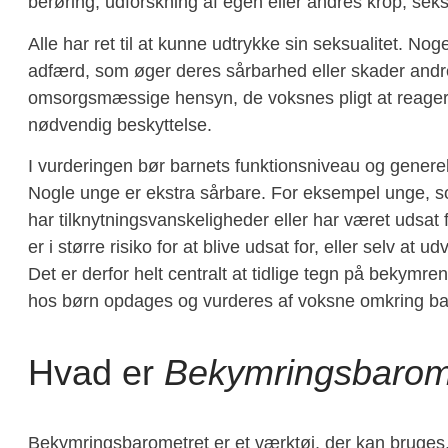
berøring, udforskning af egen eller andres krop, seksue
Alle har ret til at kunne udtrykke sin seksualitet. N
adfærd, som øger deres sårbarhed eller skader andre. 
omsorgsmæssige hensyn, de voksnes pligt at reager
nødvendig beskyttelse.
I vurderingen bør barnets funktionsniveau og generelle
Nogle unge er ekstra sårbare. For eksempel unge, s
har tilknytningsvanskeligheder eller har været udsat
er i større risiko for at blive udsat for, eller selv at
Det er derfor helt centralt at tidlige tegn på bekymre
hos børn opdages og vurderes af voksne omkring ba
Hvad er
Bekymrings­barom
Bekymringsbarometret er et værktøj, der kan bruges,