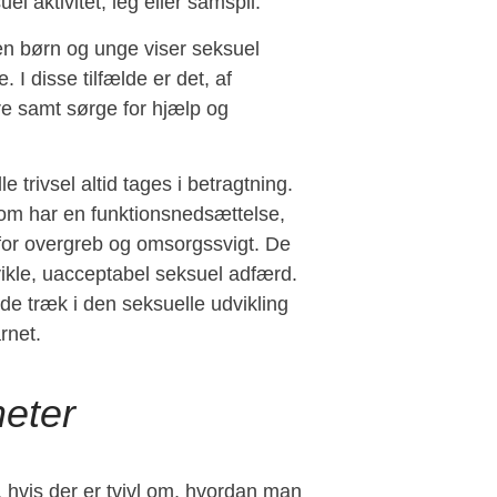
l aktivitet, leg eller samspil.
ogen børn og unge viser seksuel
I disse tilfælde er det, af
e samt sørge for hjælp og
 trivsel altid tages i betragtning.
om har en funktionsnedsættelse,
 for overgreb og omsorgssvigt. De
 udvikle, uacceptabel seksuel adfærd.
nde træk i den seksuelle udvikling
rnet.
eter
 hvis der er tvivl om, hvordan man