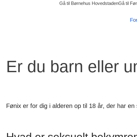
Gå til Børnehus Hovedstaden
Gå til F
Fo
Er du barn eller u
Fønix er for dig i alderen op til 18 år, der har 
Hvad er seksuelt bekymren