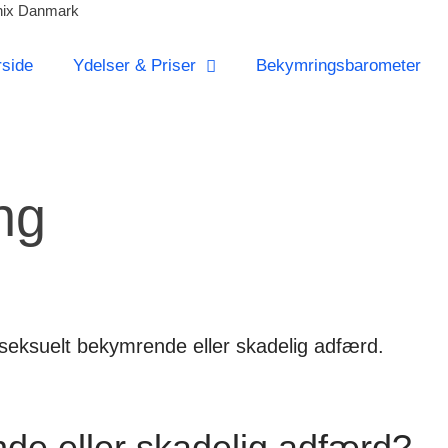
ønix Danmark
rside
Ydelser & Priser
Bekymrings­barometer
ng
en seksuelt bekymrende eller skadelig adfærd.
de eller skadelig adfærd?